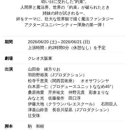
幼い日に交わした”約束”。
人間界と魔法界、世界の『約束』が破られたとき
姉妹の絆が試されるー。
絆をテーマに、壮大な世界観で描く魔法ファンタジー
アクターズユニバーシティー渾身の第一弾！
期間
2026/06/20 (土)～2026/06/21 (日)
上演時間：約2時間0分（休憩なし）を予定
劇場
クレオ大阪東
出演
山田命
緒方りお
羽田野裕美（Jプロダクション）
松寺千恵美（関西芸術座）
オオサワシンヤ
白木原一仁（プロデュースユニットななめ45°）
桑原侑愛
芹井祐文
仲野元貴
彩倉まりな
みなと光
佐藤俊作
田口淳
伊藤大地（クラウンバレエスクール）
石田臣人
津嘉山鈴音
長谷川栞凪（Jプロダクション）
辻安珠
脚本
駒 和樹