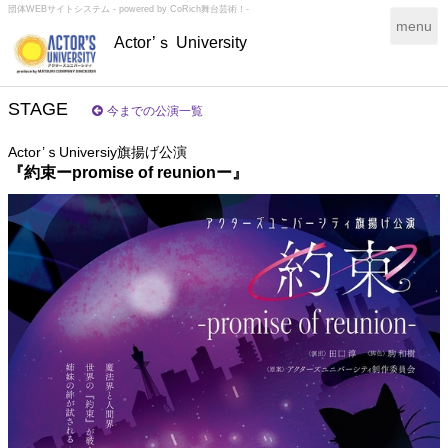
団体WEBサイトシステム - powered by
CoRich舞台芸術！-
T
menu
Actor’ｓ University
o
g
g
l
STAGE
今までの公演一覧
e
n
Actor’ｓUniversiy旗揚げ公演
a
『約束ーpromise of reunionー』
v
i
g
a
t
i
o
n