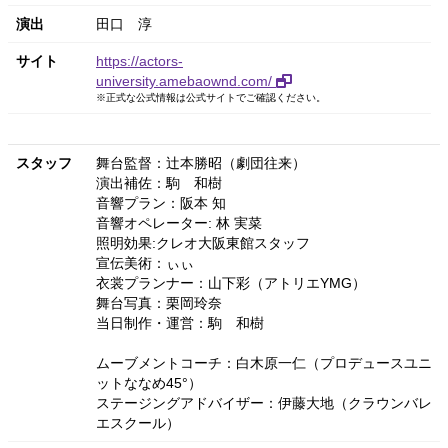
演出
田口 淳
サイト
https://actors-
university.amebaownd.com/
※正式な公式情報は公式サイトでご確認ください。
スタッフ
舞台監督：辻本勝昭（劇団往来）
演出補佐：駒 和樹
音響プラン：阪本 知
音響オペレーター: 林 実菜
照明効果:クレオ大阪東館スタッフ
宣伝美術：ぃぃ
衣裳プランナー：山下彩（アトリエYMG）
舞台写真：栗岡玲奈
当日制作・運営：駒 和樹
ムーブメントコーチ：白木原一仁（プロデュースユニ
ットななめ45°）
ステージングアドバイザー：伊藤大地（クラウンバレ
エスクール）